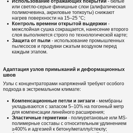
Использование отражающих покрытий
- белые
или светло-серые финишные слои (алифатическая
полимочевина, акриловые топкоуты) снижают
нагрев поверхности на 15–25 °C;
Контроль времени открытой выдержки
-
межслойная сушка сокращается, нанесение второго
слоя выполняется строго по технологической карте;
Защита от пыли
- использование промышленных
пылесосов и продувки сжатым воздухом перед
каждым этапом.
Адаптация узлов примыканий и деформационных
швов
Узлы с концентраторами напряжений требуют особого
подхода в экстремальном климате:
Компенсационные петли и зигзаги
- мембраны
укладываются с запасом 5–10% на погонный метр
для компенсации линейного расширения;
Эластичные герметики
- полиуретановые или MS-
полимерные составы с относительным удлинением
≥400% и адгезией к бетону/металлу/стеклу;