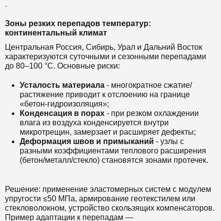
.
Зоны резких перепадов температур:
континентальный климат
Центральная Россия, Сибирь, Урал и Дальний Восток
характеризуются суточными и сезонными перепадами
до 80–100 °C. Основные риски:
Усталость материала
- многократное сжатие/
растяжение приводит к отслоению на границе
«бетон-гидроизоляция»;
Конденсация в порах
- при резком охлаждении
влага из воздуха конденсируется внутри
микротрещин, замерзает и расширяет дефекты;
Деформация швов и примыканий
- узлы с
разными коэффициентами теплового расширения
(бетон/металл/стекло) становятся зонами протечек.
Решение: применение эластомерных систем с модулем
упругости ≤50 МПа, армирование геотекстилем или
стекловолокном, устройство скользящих компенсаторов.
Пример адаптации к перепадам —