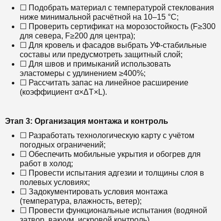
☐ Подобрать материал с температурой стеклования
ниже минимальной расчётной на 10–15 °C;
☐ Проверить сертификат на морозостойкость (F≥300
для севера, F≥200 для центра);
☐ Для кровель и фасадов выбрать УФ-стабильные
составы или предусмотреть защитный слой;
☐ Для швов и примыканий использовать
эластомеры с удлинением ≥400%;
☐ Рассчитать запас на линейное расширение
(коэффициент α×ΔT×L).
Этап 3: Организация монтажа и контроль
☐ Разработать технологическую карту с учётом
погодных ограничений;
☐ Обеспечить мобильные укрытия и обогрев для
работ в холод;
☐ Провести испытания адгезии и толщины слоя в
полевых условиях;
☐ Задокументировать условия монтажа
(температура, влажность, ветер);
☐ Провести функциональные испытания (водяной
затвор, вакуум, искровой контроль).