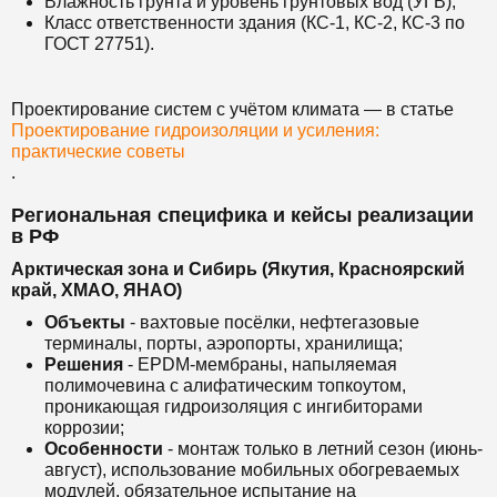
Влажность грунта и уровень грунтовых вод (УГВ);
Класс ответственности здания (КС-1, КС-2, КС-3 по
ГОСТ 27751).
Проектирование систем с учётом климата — в статье
Проектирование гидроизоляции и усиления:
практические советы
.
Региональная специфика и кейсы реализации
в РФ
Арктическая зона и Сибирь (Якутия, Красноярский
край, ХМАО, ЯНАО)
Объекты
- вахтовые посёлки, нефтегазовые
терминалы, порты, аэропорты, хранилища;
Решения
- EPDM-мембраны, напыляемая
полимочевина с алифатическим топкоутом,
проникающая гидроизоляция с ингибиторами
коррозии;
Особенности
- монтаж только в летний сезон (июнь-
август), использование мобильных обогреваемых
модулей, обязательное испытание на