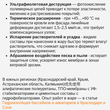
Ультрафиолетовая деструкция
— фотоокисление
полимерных цепей приводит к потере эластичности,
мелению и растрескиванию покрытий;
Термическое расширение
- при +45…+60 °C на
поверхности кровли или фасада линейные
деформации достигают 1,5–2,5 мм/п.м., что требует
компенсационных узлов;
Испарение растворителей и усадка
- жидкие
составы при нанесении в жару быстро теряют влагу/
растворитель, что снижает адгезию и формирует
внутренние напряжения;
Абразивное воздействие песка и пыли
- истирает
защитные слои, ускоряет износ мембран в зонах
ветровой эрозии.
В южных регионах (Краснодарский край, Крым,
Астраханская область, Калмыкия)优先使用
алифатические полиуретаны, ТПО-мембраны с УФ-
стабилизаторами и цементные составы с
гидрофобизаторами. Опыт работ в жаре — в статье
Гидроизоляция бассейнов и аквапарков в Краснодаре и
Сочи