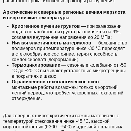
расчётного срока. Ключевые факторы разрушения:
Арктические и северные регионы: вечная мерзлота
и сверхнизкие температуры
Криогенное пучение грунтов
— при замерзании
вода в порах бетона и грунта расширяется на 9%,
создавая внутренние напряжения до 20 МПа;
Низкая эластичность материалов
— большинство
полимеров при температуре ниже -30 °C переходят
в стеклообразное состояние, теряя способность
компенсировать деформации;
Термоциклирование
— сезонные колебания от -50
°C до +20 °C вызывают усталостные микротрещины
в покрытиях и швах;
Ограниченное технологическое окно
—
монтажные работы возможны только в короткий
летний период, что требует ускоренных технологий
отверждения.
Для северных широт критически важны материалы с
температурой стеклования ниже -45 °C, высокой
морозостойкостью (F300–F500) и адгезией к влажным/