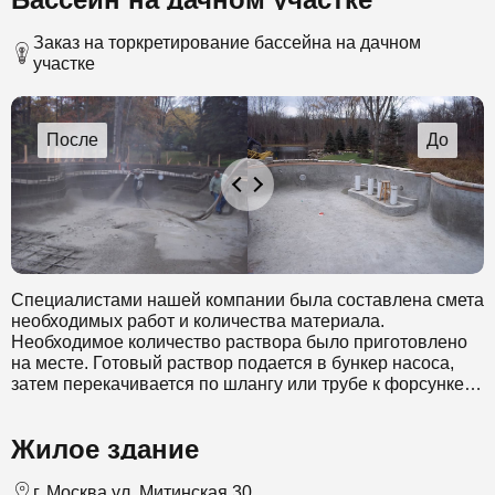
Заказ на торкретирование бассейна на дачном
участке
Специалистами нашей компании была составлена смета
необходимых работ и количества материала.
Необходимое количество раствора было приготовлено
на месте. Готовый раствор подается в бункер насоса,
затем перекачивается по шлангу или трубе к форсунке.
Также к форсунке подводится вода необходимая для
дополнительного увлажнения и сжатый воздух, с
Жилое здание
помощью которого происходит выбрызгивание смеси.
Работа проходила в несколько этапов. В конечном итоге
был создан слой бетона в 30 см.
г. Москва ул. Митинская 30