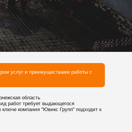
тром услуг и преимуществами работы с
онежская область
 вид работ требует выдающегося
м ключе компания "Ювикс Групп" подходит к