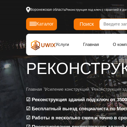
Воронежская область
Реконструкция под ключ с гарантией в до
Поиск
Каталог
Услуги
Главная
О комп
РЕКОНСТРУ
Главная
Усиление конструкций
Реконструкция зд
☑ Реконструкция зданий под ключ от 3500
☑ Бесплатный выезд специалиста по Моск
☑ Работы в несколько смен и точно в сро
☑ Проектирование реконструкции зданий 