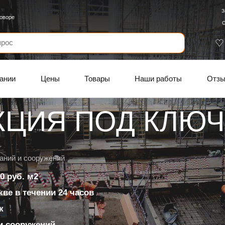
З
говоре
С
ании
Цены
Товары
Наши работы
Отз
КЦИЯ ПОД КЛЮЧ
аний и сооружений
0 руб. м2
ве в течении 24 часов
к
и сооружений