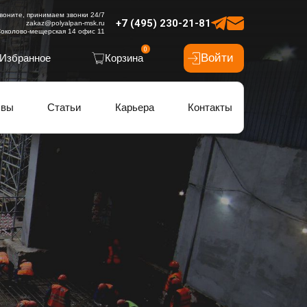
воните, принимаем звонки 24/7
+7 (495) 230-21-81
zakaz@polyalpan-msk.ru
околово-мещерская 14 офис 11
0
Войти
Избранное
Корзина
ывы
Статьи
Карьера
Контакты