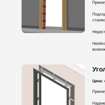
Преим
Подход
стоимо
Недост
Необхо
возмож
Уго
Цена: 
Преим
Надежн