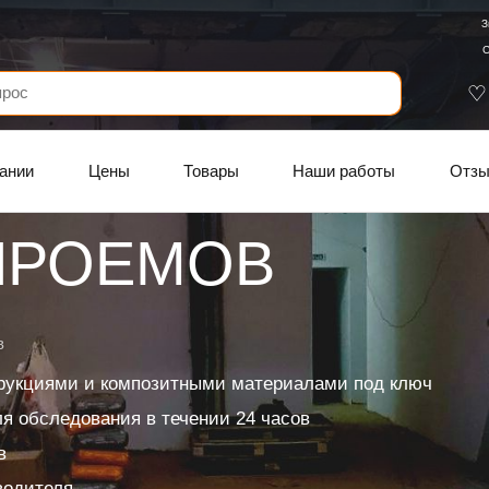
З
С
ании
Цены
Товары
Наши работы
Отз
ПРОЕМОВ
в
рукциями и композитными материалами под ключ
я обследования в течении 24 часов
в
водителя