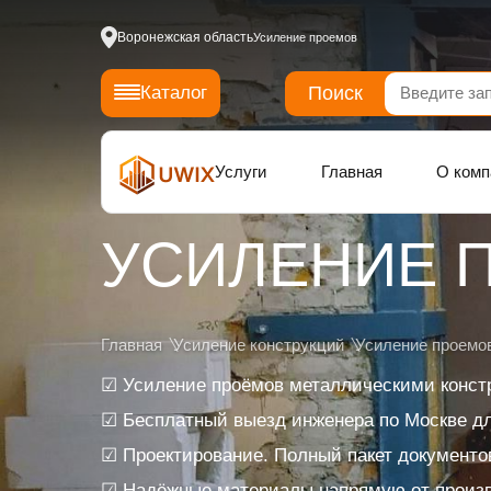
Воронежская область
Усиление проемов
Поиск
Каталог
Услуги
Главная
О комп
УСИЛЕНИЕ 
Главная
Усиление конструкций
Усиление проемо
☑ Усиление проёмов металлическими конст
☑ Бесплатный выезд инженера по Москве дл
☑ Проектирование. Полный пакет документо
☑ Надёжные материалы напрямую от произ