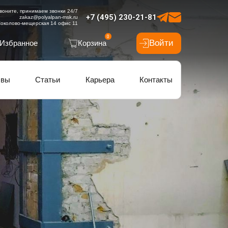
воните, принимаем звонки 24/7
+7 (495) 230-21-81
zakaz@polyalpan-msk.ru
околово-мещерская 14 офис 11
0
Войти
Избранное
Корзина
ывы
Статьи
Карьера
Контакты