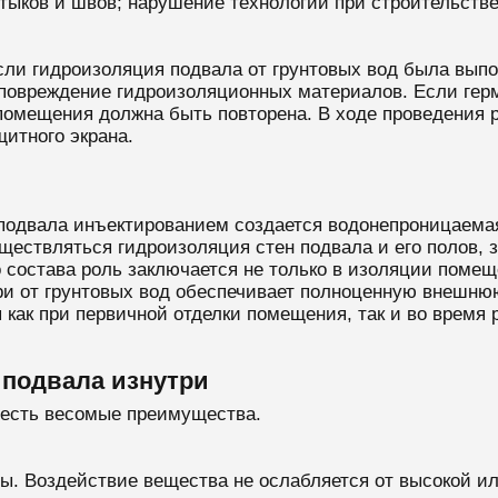
тыков и швов; нарушение технологии при строительстве
ли гидроизоляция подвала от грунтовых вод была выпо
повреждение гидроизоляционных материалов. Если гер
 помещения должна быть повторена. В ходе проведения 
щитного экрана.
подвала инъектированием создается водонепроницаемая 
уществляться гидроизоляция стен подвала и его полов,
о состава роль заключается не только в изоляции помещ
ри от грунтовых вод обеспечивает полноценную внешню
как при первичной отделки помещения, так и во время 
подвала изнутри
 есть весомые преимущества.
ы. Воздействие вещества не ослабляется от высокой ил