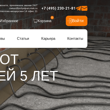
воните, принимаем звонки 24/7
+7 (495) 230-21-81
zakaz@polyalpan-msk.ru
околово-мещерская 14 офис 11
0
Войти
Избранное
Корзина
ывы
Статьи
Карьера
Контакты
 ОТ
ЕЙ 5 ЛЕТ