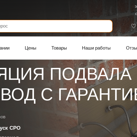
З
С
ании
Цены
Товары
Наши работы
Отз
ЯЦИЯ ПОДВАЛА
ВОД C ГАРАНТИ
лов
уск СРО