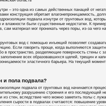
нежская область
утри – это одна из самых действенных панацей от нега
ми конструкция обретает влагонепроницаемость, долгов
идроизоляции подвала изнутри от грунтовых вод, которы
 и влажности были существенные недостатки. К пример
в, сам материал мог проникать через поры, из-за чего 
 грунтовых вод с помощью инъекций позволяет создава
рукцию. Если говорить проще, когда выполняются защи
ибо в пространство, разделяющие поверхность стены с
заполнение всех образовавшихся щелей, трещин и капи
проницаемости эластичного барьера. На текущий момент
н и пола подвала?
оизоляции подвала от грунтовых вод начинается проце
емительному разрушению строения и его последующей н
и из стен, вследствие чего можно заметить полы с лу
ления сырости в подвалах считаются: повышение уровн