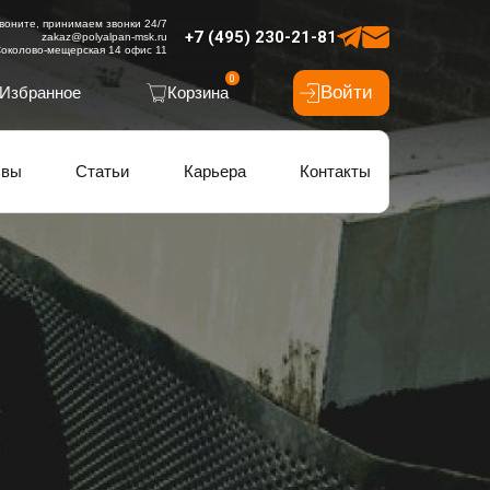
воните, принимаем звонки 24/7
+7 (495) 230-21-81
zakaz@polyalpan-msk.ru
околово-мещерская 14 офис 11
0
Войти
Избранное
Корзина
ывы
Статьи
Карьера
Контакты