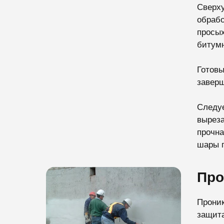
Сверху
обрабо
просых
битумн
Готовы
заверш
Следуе
выреза
прочна
шары г
Про
Проник
защита