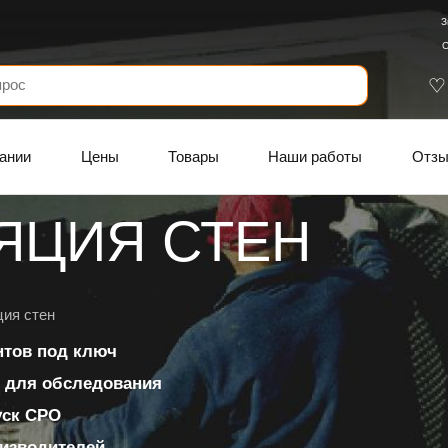
З
С
ании
Цены
Товары
Наши работы
Отз
ЯЦИЯ СТЕН
ция стен
нтов под ключ
 для обследования
уск СРО
изводителей