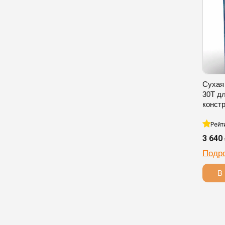
Сухая
30T д
конст
Рейт
3 640
Подр
В 