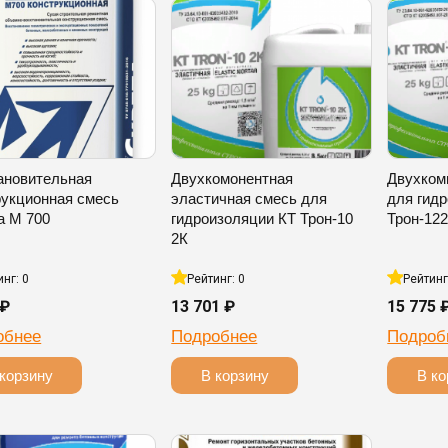
ановительная
Двухкомонентная
Двухком
рукционная смесь
эластичная смесь для
для гид
а М 700
гидроизоляции КТ Трон-10
Трон-12
2К
инг: 0
Рейтинг: 0
Рейтинг
 ₽
13 701 ₽
15 775 
обнее
Подробнее
Подроб
корзину
В корзину
В ко