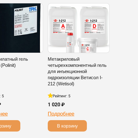
илатный гель
Метакриловый
Polinit)
четырехкомпонентный гель
для инъекционной
гидроизоляции Ветисол I-
212 (Wetisol)
: 5
Рейтинг: 5
₽
1 020 ₽
нее
Подробнее
рзину
В корзину