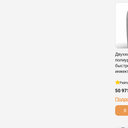
Двухк
полиу
быстр
инжек
Рейт
50 97
Подр
В 