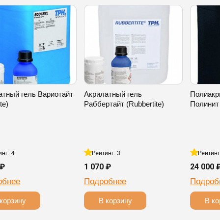
атный гель Вариотайт
Акрилатный гель
Полиакр
ite)
Раббертайт (Rubbertite)
Полинит (
инг: 4
Рейтинг: 3
Рейтинг
 ₽
1 070 ₽
24 000 
обнее
Подробнее
Подроб
корзину
В корзину
В ко