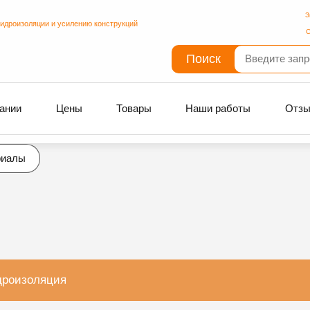
З
гидроизоляции и усилению конструкций
С
Поиск
ании
Цены
Товары
Наши работы
Отз
риалы
дроизоляция