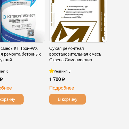
 смесь КТ Трон-WX
Сухая ремонтная
ля ремонта бетонных
восстановительная смесь
рукций
Скрепа Самонивелир
инг: 0
Рейтинг: 0
 ₽
1 700 ₽
обнее
Подробнее
корзину
В корзину