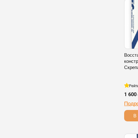
Восст
конст
Скреп
Рейт
1 600
Подр
В 