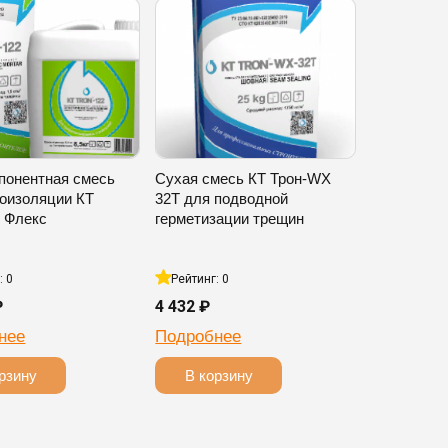
понентная смесь
Сухая смесь КТ Трон-WX
роизоляции КТ
32T для подводной
2 Флекс
герметизации трещин
: 0
Рейтинг: 0
₽
4 432 ₽
нее
Подробнее
рзину
В корзину