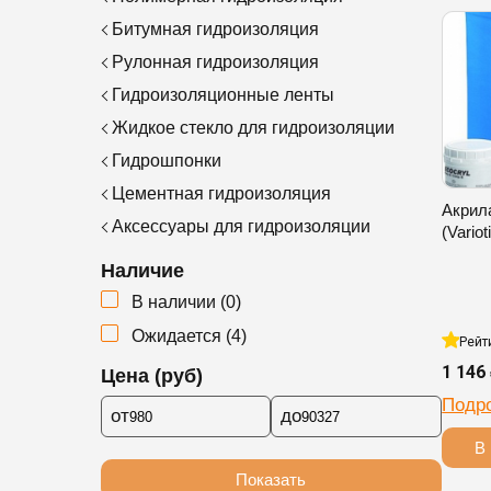
Битумная гидроизоляция
Рулонная гидроизоляция
Гидроизоляционные ленты
Жидкое стекло для гидроизоляции
Гидрошпонки
Цементная гидроизоляция
Акрил
Аксессуары для гидроизоляции
(Variot
Наличие
В наличии
(
0
)
Ожидается
(
4
)
Рейт
1 146
Цена (руб)
Подр
от
до
В 
Показать