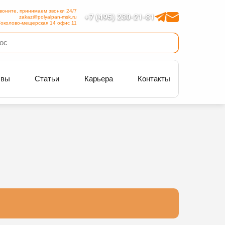
воните, принимаем звонки 24/7
+7 (495) 230-21-81
zakaz@polyalpan-msk.ru
околово-мещерская 14 офис 11
ывы
Статьи
Карьера
Контакты