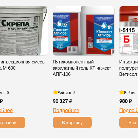
 инъекционная смесь
Пятикомпонентный
Инъекци
а М 600
акрилатный гель КТ инжект
полиуре
АПГ-106
Ветисол 
инг: 0
Рейтинг: 5
Рейтинг
 ₽
90 327 ₽
980 ₽
обнее
Подробнее
Подроб
корзину
В корзину
В ко