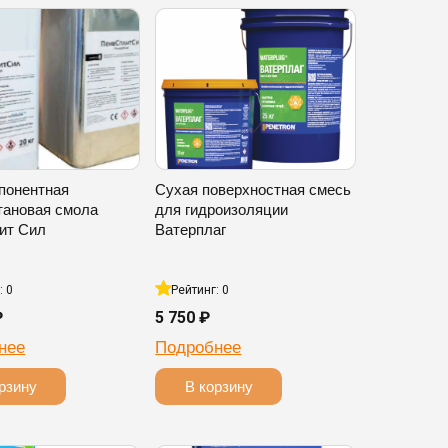
понентная
Сухая поверхностная смесь
тановая смола
для гидроизоляции
ит Сил
Ватерплаг
: 0
Рейтинг: 0
₽
5 750 ₽
нее
Подробнее
рзину
В корзину