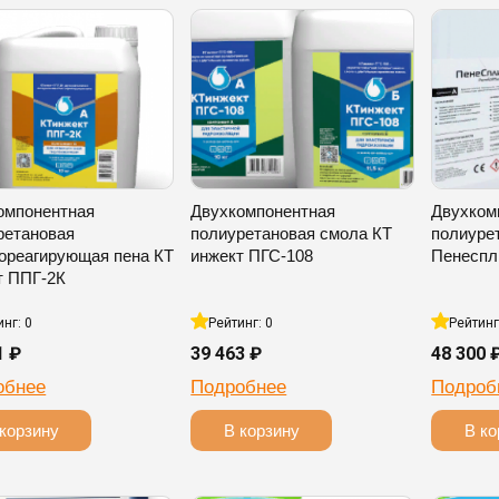
омпонентная
Двухкомпонентная
Двухком
ретановая
полиуретановая смола КТ
полиуре
ореагирующая пена КТ
инжект ПГС-108
Пенеспл
т ППГ-2К
инг: 0
Рейтинг: 0
Рейтинг
1 ₽
39 463 ₽
48 300 
обнее
Подробнее
Подроб
корзину
В корзину
В ко