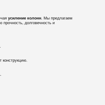
ючая
усиление колонн
. Мы предлагаем
ю прочность, долговечность и
.
т конструкцию.
.