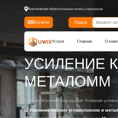
Воронежская область
Усиление колонн углеволокном
Поиск
Каталог
Услуги
Главная
О комп
УСИЛЕНИЕ 
МЕТАЛОММ
Главная
Усиление конструкций
Усиление углево
☑ Усиление колонн углеволокном и мета