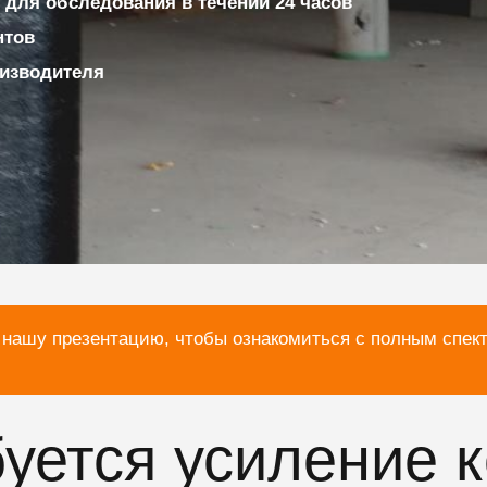
для обследования в течении 24 часов
нтов
изводителя
 нашу презентацию, чтобы ознакомиться с полным спек
буется усиление 