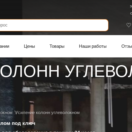
З
С
ании
Цены
Товары
Наши работы
Отз
КОЛОНН УГЛЕВО
локном
Усиление колонн углеволокном
ллом под ключ