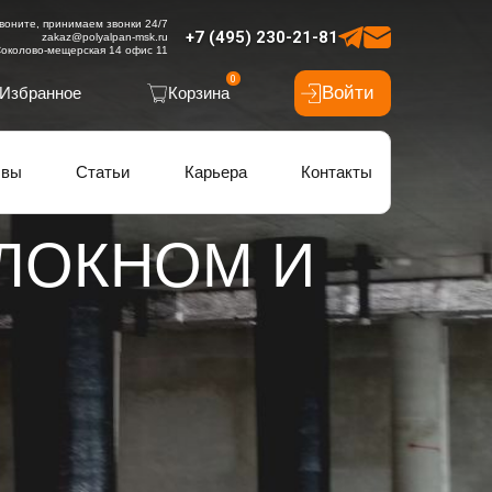
воните, принимаем звонки 24/7
+7 (495) 230-21-81
zakaz@polyalpan-msk.ru
околово-мещерская 14 офис 11
0
Войти
Избранное
Корзина
ывы
Статьи
Карьера
Контакты
ЛОКНОМ И