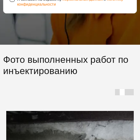
конфиденциальности
Фото выполненных работ по
инъектированию
Г
С