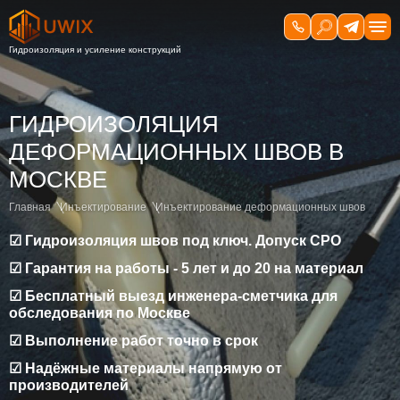
ГИДРОИЗОЛЯЦИЯ
ДЕФОРМАЦИОННЫХ ШВОВ В
МОСКВЕ
Главная
Инъектирование
Инъектирование деформационных швов
☑ Гидроизоляция швов под ключ. Допуск СРО
☑ Гарантия на работы - 5 лет и до 20 на материал
☑ Бесплатный выезд инженера-сметчика для
обследования по Москве
☑ Выполнение работ точно в срок
☑ Надёжные материалы напрямую от
производителей