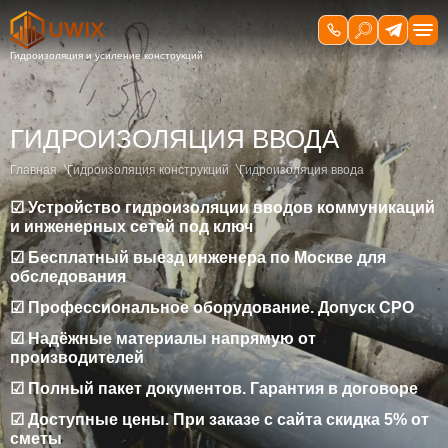
ГИДРОИЗОЛЯЦИЯ ВВОДА
Главная
Гидроизоляция конструкций
Гидроизоляция ввода
☑ Устройство гидроизоляции вводов коммуникаций
и инженерных сетей под ключ
☑ Бесплатный выезд инженера по Москве для
обследования
☑ Профессиональное оборудование. Допуск СРО
☑ Надёжные материалы напрямую от
производителей
☑ Полный пакет документов. Гарантия в договоре
☑ Доступные цены. При заказе с сайта скидка 5% от
сметы