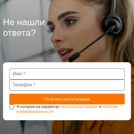
гидроизоляцию бетона, из которого они сделаны, так
как при проведении работ могут использоваться
различные технологии. Крупные подземные
Не нашли
сооружения такие как тоннели и паркинги также
нуждаются в постоянном наблюдении за
ответа?
состоянием гидроизоляции.
Я согласен на обработку
персональных данных
и
политику
конфиденциальности