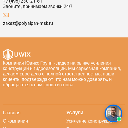
+7 (495) 230-21-81
Звоните, принимаем звонки 24/7
zakaz@polyalpan-msk.ru
Компания Ювикс Групп - лидер на рынке усиления
конструкций и гидроизоляции. Мы серьезная компания,
делаем своё дело с полной ответственностью, наши
клиенты подтверждают, что нам можно доверять, и
обращаются к нам снова и снова.
Услуги
Главная
О компании
Усиление конструкций