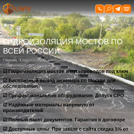
ГИДРОИЗОЛЯЦИЯ МОСТОВ ПО
ВСЕЙ РОССИИ
Главная
Гидроизоляция конструкций
Гидроизоляция мостов
☑ Гидроизоляция мостов и путепроводов под ключ
☑ Бесплатный выезд инженера по Москве для
обследования
☑ Профессиональное оборудование. Допуск СРО
☑ Надёжные материалы напрямую от
производителей
☑ Полный пакет документов. Гарантия в договоре
☑ Доступные цены. При заказе с сайта скидка 5% от