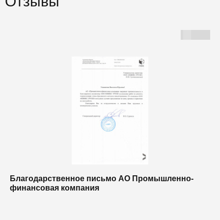
Отзывы
Благодарственное письмо АО Промышленно-
Б
финансовая компания
п
п