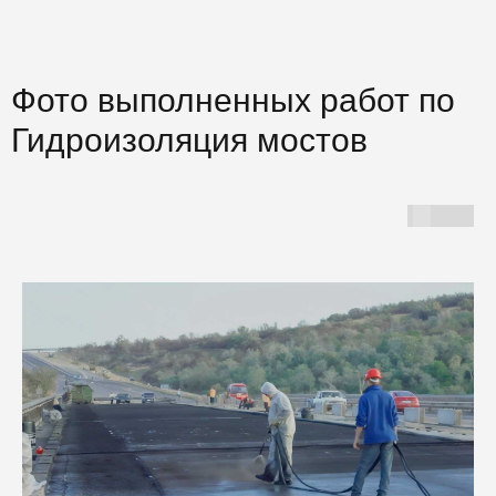
Фото выполненных работ по
Гидроизоляция мостов
Г
И
Б
и
у
К
м
н