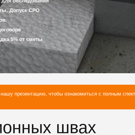
 для обследования
ты. Допуск СРО
ов.
договоре
идка 5% от сметы
 нашу презентацию, чтобы ознакомиться с полным спек
онных швах