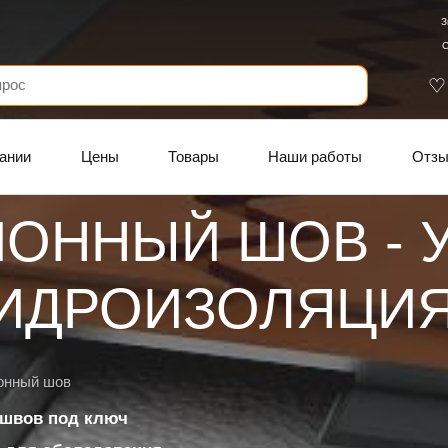
З
С
ании
Цены
Товары
Наши работы
Отз
ОННЫЙ ШОВ - У
ГИДРОИЗОЛЯЦИ
онный шов
 швов под ключ