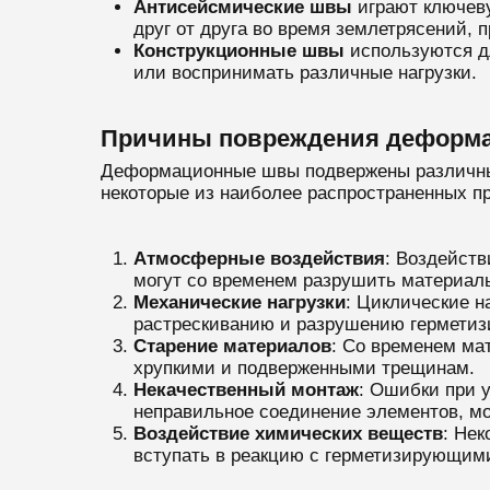
Антисейсмические швы
играют ключеву
друг от друга во время землетрясений, 
Конструкционные швы
используются дл
или воспринимать различные нагрузки.
Причины повреждения деформ
Деформационные швы подвержены различным
некоторые из наиболее распространенных п
Атмосферные воздействия
: Воздейств
могут со временем разрушить материал
Механические нагрузки
: Циклические н
растрескиванию и разрушению гермети
Старение материалов
: Со временем ма
хрупкими и подверженными трещинам.
Некачественный монтаж
: Ошибки при 
неправильное соединение элементов, мо
Воздействие химических веществ
: Нек
вступать в реакцию с герметизирующим