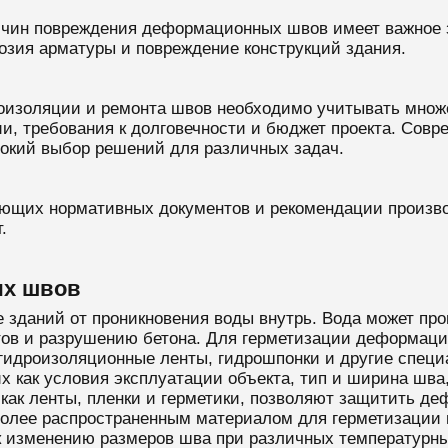
ичин повреждения деформационных швов имеет важное 
розия арматуры и повреждение конструкций здания.
оизоляции и ремонта швов необходимо учитывать множе
и, требования к долговечности и бюджет проекта. Сов
окий выбор решений для различных задач.
ющих нормативных документов и рекомендации произво
.
ых швов
 зданий от проникновения воды внутрь. Вода может про
тов и разрушению бетона. Для герметизации деформац
, гидроизоляционные ленты, гидрошпонки и другие спе
их как условия эксплуатации объекта, тип и ширина шва
 как ленты, пленки и герметики, позволяют защитить д
более распространенным материалом для герметизации ш
к изменению размеров шва при различных температурн