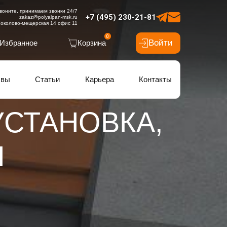
воните, принимаем звонки 24/7
+7 (495) 230-21-81
zakaz@polyalpan-msk.ru
околово-мещерская 14 офис 11
0
Войти
Избранное
Корзина
ывы
Статьи
Карьера
Контакты
СТАНОВКА,
Я