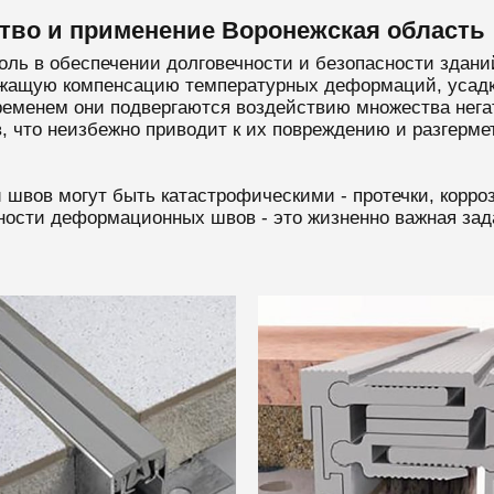
во и применение Воронежская область
 в обеспечении долговечности и безопасности зданий
ежащую компенсацию температурных деформаций, усадк
ременем они подвергаются воздействию множества нега
, что неизбежно приводит к их повреждению и разгерме
швов могут быть катастрофическими - протечки, корро
ности деформационных швов - это жизненно важная за