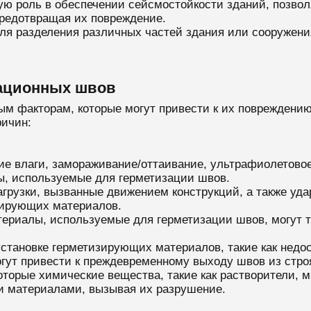
ю роль в обеспечении сейсмостойкости зданий, позво
предотвращая их повреждение.
я разделения различных частей здания или сооружения
ационных швов
 факторам, которые могут привести к их повреждению
ричин:
ие влаги, замораживание/оттаивание, ультрафиолетово
ы, используемые для герметизации швов.
агрузки, вызванные движением конструкций, а также уд
зирующих материалов.
териалы, используемые для герметизации швов, могут т
установке герметизирующих материалов, такие как недос
гут привести к преждевременному выходу швов из стро
оторые химические вещества, такие как растворители, 
и материалами, вызывая их разрушение.