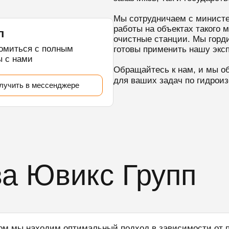
Мы сотрудничаем с министе
работы на объектах такого 
п
очистные станции. Мы горд
комиться с полным
готовы применить нашу эксп
ы с нами
Обращайтесь к нам, и мы о
для ваших задач по гидрои
лучить в мессенджере
а Ювикс Групп
ом мы находим оптимальный подход в зависимости от 