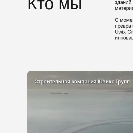
Кто мы
зданий
матери
С момен
преврат
Uwix G
иннова