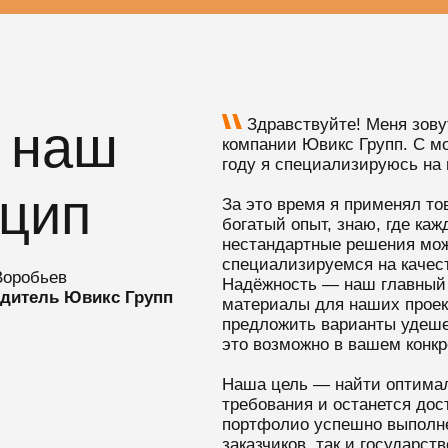
Здравствуйте! Меня зову
 наш
компании Ювикс Групп. С м
году я специализируюсь на
нцип
За это время я применял т
богатый опыт, знаю, где каж
нестандартные решения мож
специализируемся на качес
оробьев
Надёжность — наш главный 
дитель Ювикс Групп
материалы для наших проект
предложить варианты удеше
это возможно в вашем конкр
Наша цель — найти оптимал
требования и останется до
портфолио успешно выполне
заказчиков, так и государст