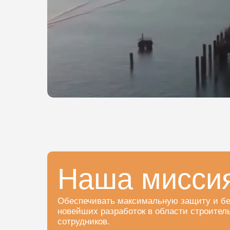
Наша мисси
Обеспечивать максимальную защиту и без
новейших разработок в области строите
сотрудников.