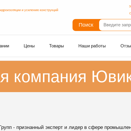
З
гидроизоляции и усилению конструкций
С
Поиск
ании
Цены
Товары
Наши работы
Отз
я компания Ювик
Групп - признанный эксперт и лидер в сфере промышле