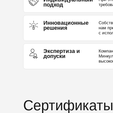
подход
требов
Инновационные
Собств
решения
нам пр
с испо
Экспертиза и
Компан
допуски
Минкул
высоко
Сертификаты