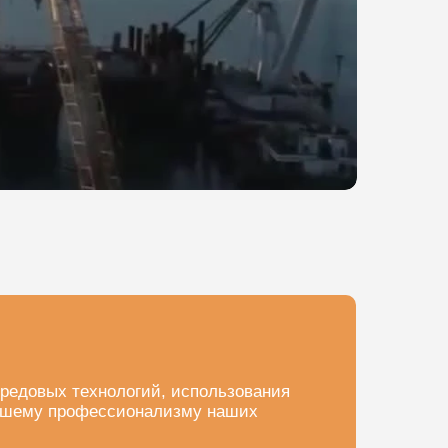
редовых технологий, использования
айшему профессионализму наших