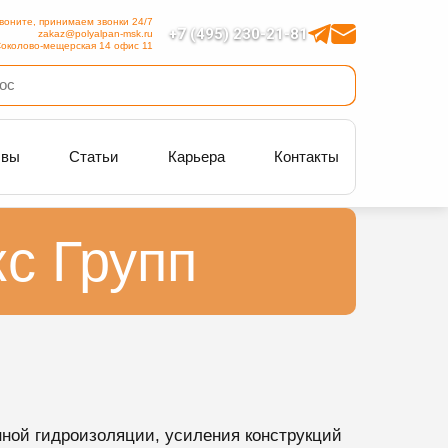
воните, принимаем звонки 24/7
+7 (495) 230-21-81
zakaz@polyalpan-msk.ru
околово-мещерская 14 офис 11
ывы
Статьи
Карьера
Контакты
с Групп
нной гидроизоляции, усиления конструкций