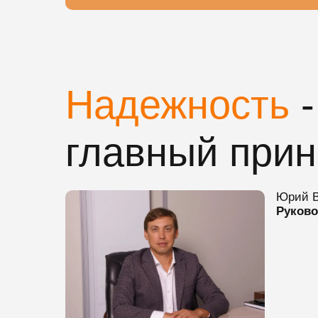
Надежность
-
главный при
Юрий В
Руково