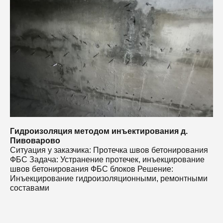
С
работу, выполненную в кратчайшие сроки, которой
Ф
остались довольны.
ш
И
с
Гидроизоляция методом инъектирования д.
Пивоварово
Ситуация у заказчика: Протечка швов бетонирования
ФБС Задача: Устранение протечек, инъекцирование
швов бетонирования ФБС блоков Решение:
Инъекцирование гидроизоляционными, ремонтными
составами