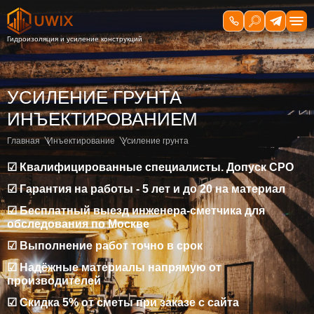
УСИЛЕНИЕ ГРУНТА
ИНЪЕКТИРОВАНИЕМ
Главная
Инъектирование
Усиление грунта
☑ Квалифицированные специалисты. Допуск СРО
☑ Гарантия на работы - 5 лет и до 20 на материал
☑ Бесплатный выезд инженера-сметчика для
обследования по Москве
☑ Выполнение работ точно в срок
☑ Надёжные материалы напрямую от
производителей
☑ Скидка 5% от сметы при заказе с сайта