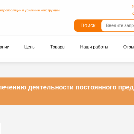
З
гидроизоляции и усилению конструкций
С
Поиск
ании
Цены
Товары
Наши работы
Отз
печению деятельности постоянного пред