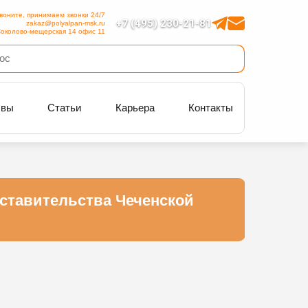
воните, принимаем звонки 24/7
+7 (495) 230-21-81
zakaz@polyalpan-msk.ru
околово-мещерская 14 офис 11
ывы
Статьи
Карьера
Контакты
ставительства Чеченской